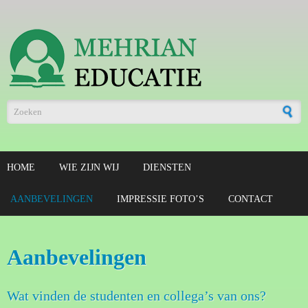
Overslaan en naar de algemene inhoud gaan
Zoekveld
HOME
WIE ZIJN WIJ
DIENSTEN
AANBEVELINGEN
IMPRESSIE FOTO’S
CONTACT
Aanbevelingen
Wat vinden de studenten en collega’s van ons?