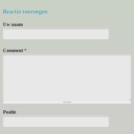
Reactie toevoegen
Uw naam
Comment
*
Positie