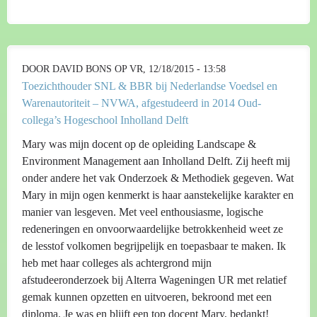
DOOR
DAVID BONS
OP VR, 12/18/2015 - 13:58
Toezichthouder SNL & BBR bij Nederlandse Voedsel en
Warenautoriteit – NVWA, afgestudeerd in 2014 Oud-
collega’s Hogeschool Inholland Delft
Mary was mijn docent op de opleiding Landscape &
Environment Management aan Inholland Delft. Zij heeft mij
onder andere het vak Onderzoek & Methodiek gegeven. Wat
Mary in mijn ogen kenmerkt is haar aanstekelijke karakter en
manier van lesgeven. Met veel enthousiasme, logische
redeneringen en onvoorwaardelijke betrokkenheid weet ze
de lesstof volkomen begrijpelijk en toepasbaar te maken. Ik
heb met haar colleges als achtergrond mijn
afstudeeronderzoek bij Alterra Wageningen UR met relatief
gemak kunnen opzetten en uitvoeren, bekroond met een
diploma. Je was en blijft een top docent Mary, bedankt!